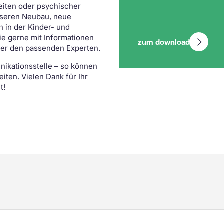
KIG-together
Warum das Kispi SG?
eiten oder psychischer
nseren Neubau, neue
 in der Kinder- und
ie gerne mit Informationen
zum download
der den passenden Experten.
nikationsstelle – so können
eiten. Vielen Dank für Ihr
t!