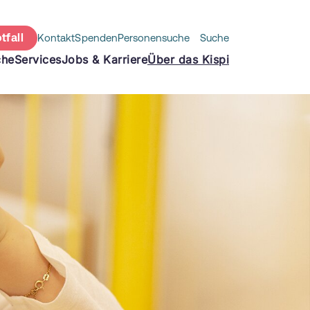
tfall
Kontakt
Spenden
Personensuche
Suche
che
Services
Jobs & Karriere
Über das Kispi