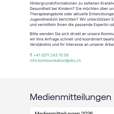
Leistungen für Zusatzversicherte
Hintergrundinformationen zu seltenen Krankh
Stationen
Gesundheit bei Kindern? Sie möchten über u
Alle Kompetenzen ansehen
Therapieangebote oder aktuelle Entwicklungen
Rauchfrei
Jugendmedizin berichten? Wir unterstützen S
Wir sind für Sie da!
und vermitteln Ihnen die passende Expertin o
Bitte wenden Sie sich direkt an unsere Kommu
wir Ihre Anfrage schnell und koordiniert bearb
Verständnis und Ihr Interesse an unserer Arbei
T
+41 (0)71 243 70 56
info.kommunikation@oks.ch
Medienmitteilungen
Medienmitteilungen 2026