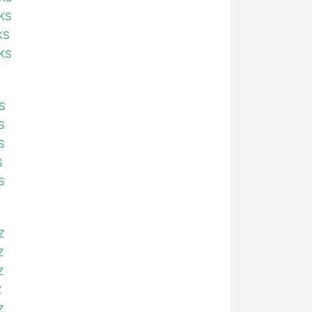
OKS
KS
OKS
S
S
S
S
S
Z
Z
Z
Z
Z