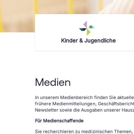
Kinder & Jugendliche
Dein Aufenthalt
Das Wichtigste in Kürze
Kompetenzen
Empfang
Notfall – was tun?
Allergologie
Wie du betreut wirst
Standort & Anreise
Anästhesie
Medien
Lernatelier
Besuchszeiten
Chirurgie
Spielzimmer
Verpflegung & Cafeteria
Dermatologie
In unserem Medienbereich finden Sie aktuell
WLAN
WLAN
Diabetologie
frühere Medienmitteilungen, Geschäftsberich
Newsletter sowie die Ausgaben unserer Haus
Theodoras Spitalclowns
Übernachten
Endokrinologie
Art-Therapie
Checkliste
Entwicklung
Für Medienschaffende
Wettbewerb
Assistenzhunde
Ergotherapie
Sie recherchieren zu medizinischen Themen,