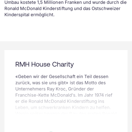
Umbau kostete 1,5 Millionen Franken und wurde durch die
Ronald McDonald Kinderstiftung und das Ostschweizer
Kinderspital ermöglicht.
RMH House Charity
«Geben wir der Gesellschaft ein Teil dessen
zurück, was sie uns gibt» ist das Motto des
Unternehmers Ray Kroc, Gründer der
Franchise-Kette McDonald’s. Im Jahr 1974 rief
er die Ronald McDonald Kinderstiftung ins
Leben, um schwerkranken Kindern zu helfen.
Wenig später begann der Bau des ersten Ronald
McDonald Hauses – inzwischen sind es
weltweit über 368 in 43 Ländern.