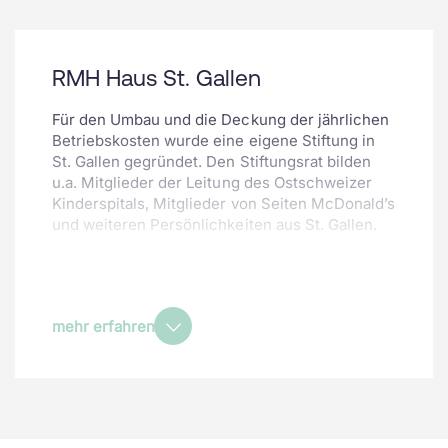
RMH Haus St. Gallen
Für den Umbau und die Deckung der jährlichen
Betriebskosten wurde eine eigene Stiftung in
St. Gallen gegründet. Den Stiftungsrat bilden
u.a. Mitglieder der Leitung des Ostschweizer
Kinderspitals, Mitglieder von Seiten McDonald’s
und weiteren Persönlichkeiten aus St. Gallen.
Das Ostschweizer Kinderspital stellt als
Eigentümerin das Bedahaus während zwanzig
Jahren der Ronald McDonald Kinderstiftung
mietfrei zur Verfügung.
mehr erfahren