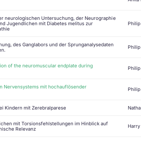
KIG-together
Warum das Kispi SG?
 der neurologischen Untersuchung, der Neurographie
nd Jugendlichen mit Diabetes melitus zur
Phili
thie
chung, des Ganglabors und der Sprunganalysedaten
Phili
en.
ion of the neuromuscular endplate during
Phili
en Nervensystems mit hochauflösender
Phili
ei Kindern mit Zerebralparese
Natha
chen mit Torsionsfehlstellungen im Hinblick auf
Harry
nische Relevanz