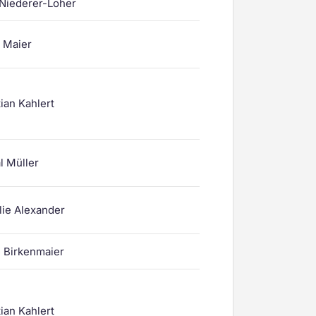
 Niederer-Loher
r Maier
ian Kahlert
l Müller
lie Alexander
 Birkenmaier
ian Kahlert