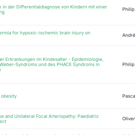
in der Differentialdiagnose von Kindern mit einer
Phili
ng
hermia for hypoxic-ischemic brain injury on
André
r Erkrankungen im Kindesalter - Epidemiologie,
ge-Weber-Syndroms und des PHACE Syndroms in
Phili
h
 obesity
Pasca
e and Unilateral Focal Arteriopathy: Paediatric
Olive
ect