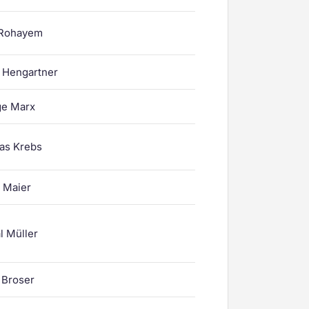
 Rohayem
 Hengartner
ge Marx
as Krebs
r Maier
l Müller
p Broser