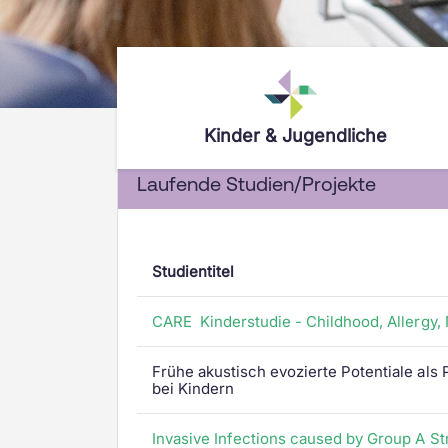
Kinder & Jugendliche
Laufende Studien/Projekte
Dein Aufenthalt
Das Wichtigste in Kürze
Kompetenzen
Empfang
Notfall – was tun?
Allergologie
Wie du betreut wirst
Standort & Anreise
Anästhesie
Studientitel
Lernatelier
Besuchszeiten
Chirurgie
Spielzimmer
Verpflegung & Cafeteria
Dermatologie
CARE
Kinderstudie - Childhood, Allergy,
WLAN
WLAN
Diabetologie
Theodoras Spitalclowns
Übernachten
Endokrinologie
Frühe akustisch evozierte Potentiale als
bei Kindern
Art-Therapie
Checkliste
Entwicklung
Wettbewerb
Assistenzhunde
Ergotherapie
Invasive Infections caused by Group A St