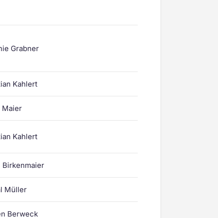
nie Grabner
ian Kahlert
r Maier
ian Kahlert
 Birkenmaier
l Müller
en Berweck