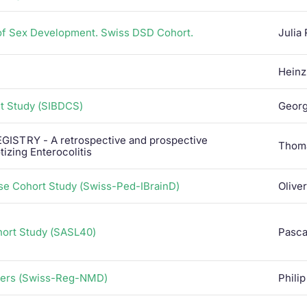
 of Sex Development. Swiss DSD Cohort.
Julia
Heinz
t Study (SIBDCS)
Geor
STRY - A retrospective and prospective
Thom
tizing Enterocolitis
ase Cohort Study (Swiss-Ped-IBrainD)
Olive
hort Study (SASL40)
Pasca
rders (Swiss-Reg-NMD)
Phili