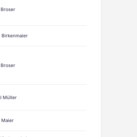
p Broser
 Birkenmaier
p Broser
l Müller
r Maier