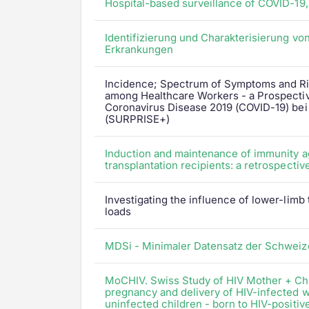
Hospital-based surveillance of COVID-19,
Identifizierung und Charakterisierung v
Erkrankungen
Incidence; Spectrum of Symptoms and Ris
among Healthcare Workers - a Prospecti
Coronavirus Disease 2019 (COVID-19) bei
(SURPRISE+)
Induction and maintenance of immunity agai
transplantation recipients: a retrospecti
Investigating the influence of lower-limb 
loads
MDSi - Minimaler Datensatz der Schweize
MoCHIV. Swiss Study of HIV Mother + Chi
pregnancy and delivery of HIV-infected 
uninfected children - born to HIV-positive