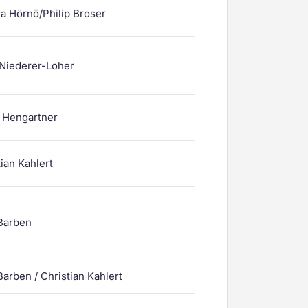
a Hörnö/Philip Broser
 Niederer-Loher
 Hengartner
ian Kahlert
Barben
Barben / Christian Kahlert