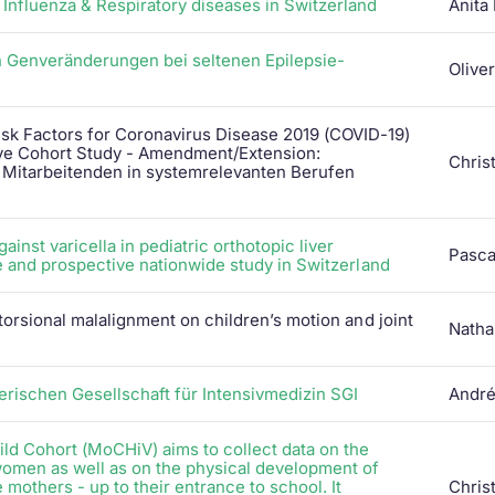
 Influenza & Respiratory diseases in Switzerland
Anita
on Genveränderungen bei seltenen Epilepsie-
Olive
k Factors for Coronavirus Disease 2019 (COVID-19)
ve Cohort Study - Amendment/Extension:
Christ
 Mitarbeitenden in systemrelevanten Berufen
nst varicella in pediatric orthotopic liver
Pasca
ve and prospective nationwide study in Switzerland
torsional malalignment on children’s motion and joint
Natha
rischen Gesellschaft für Intensivmedizin SGI
André
ld Cohort (MoCHiV) aims to collect data on the
women as well as on the physical development of
 mothers - up to their entrance to school. It
Christ