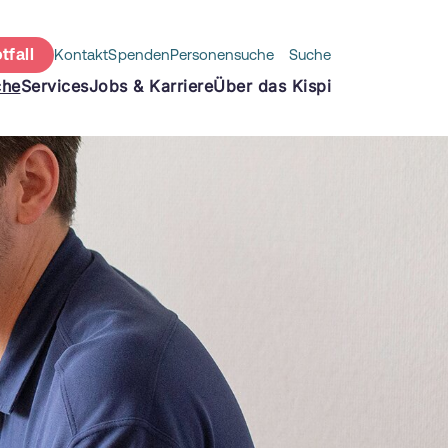
tfall
Kontakt
Spenden
Personensuche
Suche
che
Services
Jobs & Karriere
Über das Kispi