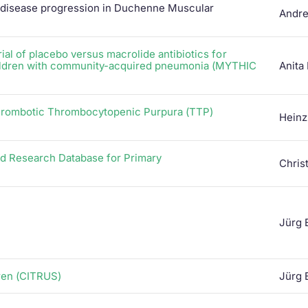
 disease progression in Duchenne Muscular
Andre
ial of placebo versus macrolide antibiotics for
ildren with community-acquired pneumonia (MYTHIC
Anita
 Thrombotic Thrombocytopenic Purpura (TTP)
Heinz
and Research Database for Primary
Christ
Jürg 
ren (CITRUS)
Jürg 