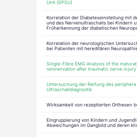
Leistungen für Zusatzversicherte
Unit (SPSU)
Stationen
Alle Kompetenzen ansehen
Rauchfrei
Korrelation der Diabeteseinstellung mit
und des Nervenultraschalls bei Kindern u
Wir sind für Sie da!
Früherkennung der diabetischen Neuropa
Korrelation der neurologischen Untersu
bei Patienten mit hereditären Neuropathi
Single-Fibre EMG Analysis of the maturat
reinnervation after traumatic nerve injury
Untersuchung der Reifung des peripher
Ultraschalldiagnostik
Wirksamkeit von rezeptierten Orthesen b
Eingruppierung von Kindern und Jugendli
Abweichungen im Gangbild und deren kli