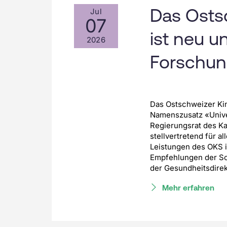
Das Ostsc
Jul
07
ist neu u
2026
Forschun
Das Ostschweizer Kin
Namenszusatz «Univer
Regierungsrat des Ka
stellvertretend für 
Leistungen des OKS i
Empfehlungen der S
der Gesundheitsdire
Mehr erfahren