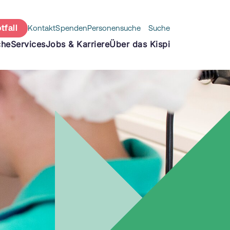
tfall
Kontakt
Spenden
Personensuche
Suche
che
Services
Jobs & Karriere
Über das Kispi