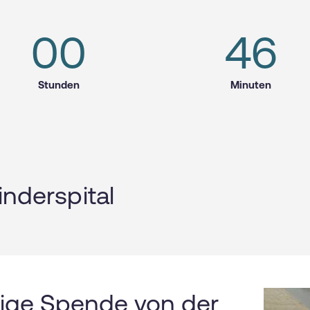
00
46
Stunden
Minuten
nder­spital
ige Spende von der