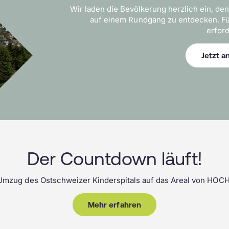
KIG-together
Warum das Kispi SG?
Wir laden die Bevölkerung herzlich ein, den
auf einem Rundgang zu entdecken. Fü
erford
Jetzt 
Der Countdown läuft!
mzug des Ostschweizer Kinderspitals auf das Areal von HOCH 
Mehr erfahren