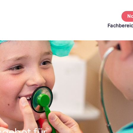
No
Fachberei
ngebot für